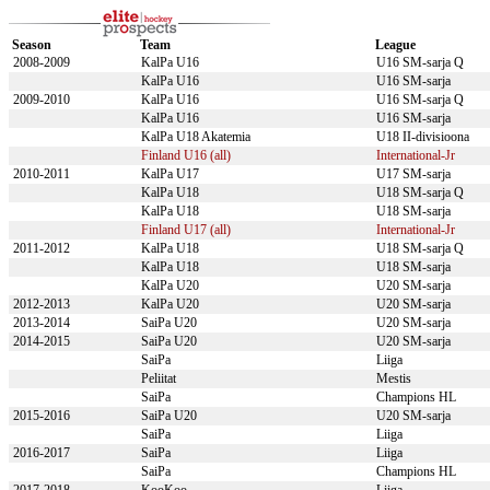
Season
Team
League
2008-2009
KalPa U16
U16 SM-sarja Q
KalPa U16
U16 SM-sarja
2009-2010
KalPa U16
U16 SM-sarja Q
KalPa U16
U16 SM-sarja
KalPa U18 Akatemia
U18 II-divisioona
Finland U16 (all)
International-Jr
2010-2011
KalPa U17
U17 SM-sarja
KalPa U18
U18 SM-sarja Q
KalPa U18
U18 SM-sarja
Finland U17 (all)
International-Jr
2011-2012
KalPa U18
U18 SM-sarja Q
KalPa U18
U18 SM-sarja
KalPa U20
U20 SM-sarja
2012-2013
KalPa U20
U20 SM-sarja
2013-2014
SaiPa U20
U20 SM-sarja
2014-2015
SaiPa U20
U20 SM-sarja
SaiPa
Liiga
Peliitat
Mestis
SaiPa
Champions HL
2015-2016
SaiPa U20
U20 SM-sarja
SaiPa
Liiga
2016-2017
SaiPa
Liiga
SaiPa
Champions HL