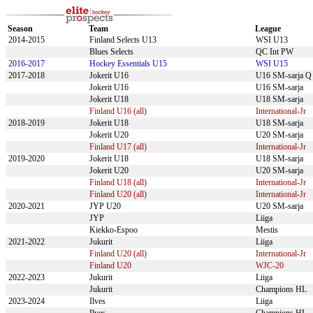
Season
Team
League
2014-2015
Finland Selects U13
WSI U13
Blues Selects
QC Int PW
2016-2017
Hockey Essentials U15
WSI U15
2017-2018
Jokerit U16
U16 SM-sarja Q
Jokerit U16
U16 SM-sarja
Jokerit U18
U18 SM-sarja
Finland U16 (all)
International-Jr
2018-2019
Jokerit U18
U18 SM-sarja
Jokerit U20
U20 SM-sarja
Finland U17 (all)
International-Jr
2019-2020
Jokerit U18
U18 SM-sarja
Jokerit U20
U20 SM-sarja
Finland U18 (all)
International-Jr
Finland U20 (all)
International-Jr
2020-2021
JYP U20
U20 SM-sarja
JYP
Liiga
Kiekko-Espoo
Mestis
2021-2022
Jukurit
Liiga
Finland U20 (all)
International-Jr
Finland U20
WJC-20
2022-2023
Jukurit
Liiga
Jukurit
Champions HL
2023-2024
Ilves
Liiga