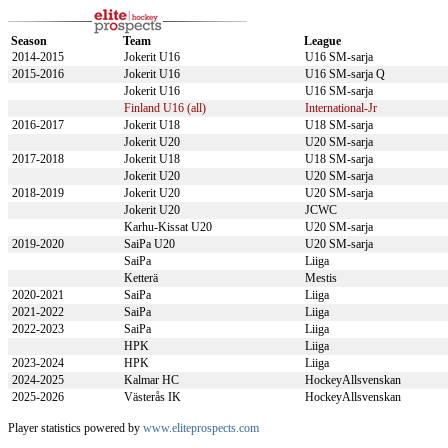
Season
Team
League
2014-2015
Jokerit U16
U16 SM-sarja
2015-2016
Jokerit U16
U16 SM-sarja Q
Jokerit U16
U16 SM-sarja
Finland U16 (all)
International-Jr
2016-2017
Jokerit U18
U18 SM-sarja
Jokerit U20
U20 SM-sarja
2017-2018
Jokerit U18
U18 SM-sarja
Jokerit U20
U20 SM-sarja
2018-2019
Jokerit U20
U20 SM-sarja
Jokerit U20
JCWC
Karhu-Kissat U20
U20 SM-sarja
2019-2020
SaiPa U20
U20 SM-sarja
SaiPa
Liiga
Ketterä
Mestis
2020-2021
SaiPa
Liiga
2021-2022
SaiPa
Liiga
2022-2023
SaiPa
Liiga
HPK
Liiga
2023-2024
HPK
Liiga
2024-2025
Kalmar HC
HockeyAllsvenskan
2025-2026
Västerås IK
HockeyAllsvenskan
Player statistics powered by
www.eliteprospects.com