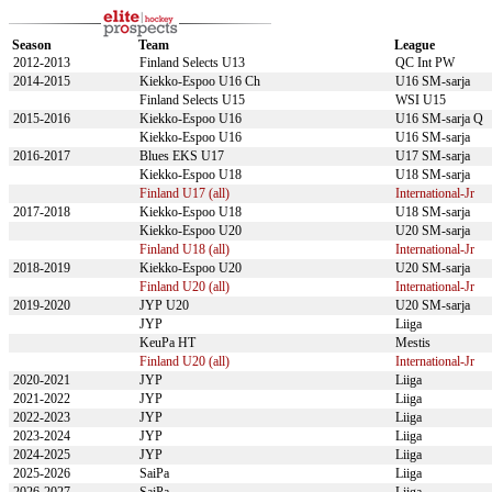
Season
Team
League
2012-2013
Finland Selects U13
QC Int PW
2014-2015
Kiekko-Espoo U16 Ch
U16 SM-sarja
Finland Selects U15
WSI U15
2015-2016
Kiekko-Espoo U16
U16 SM-sarja Q
Kiekko-Espoo U16
U16 SM-sarja
2016-2017
Blues EKS U17
U17 SM-sarja
Kiekko-Espoo U18
U18 SM-sarja
Finland U17 (all)
International-Jr
2017-2018
Kiekko-Espoo U18
U18 SM-sarja
Kiekko-Espoo U20
U20 SM-sarja
Finland U18 (all)
International-Jr
2018-2019
Kiekko-Espoo U20
U20 SM-sarja
Finland U20 (all)
International-Jr
2019-2020
JYP U20
U20 SM-sarja
JYP
Liiga
KeuPa HT
Mestis
Finland U20 (all)
International-Jr
2020-2021
JYP
Liiga
2021-2022
JYP
Liiga
2022-2023
JYP
Liiga
2023-2024
JYP
Liiga
2024-2025
JYP
Liiga
2025-2026
SaiPa
Liiga