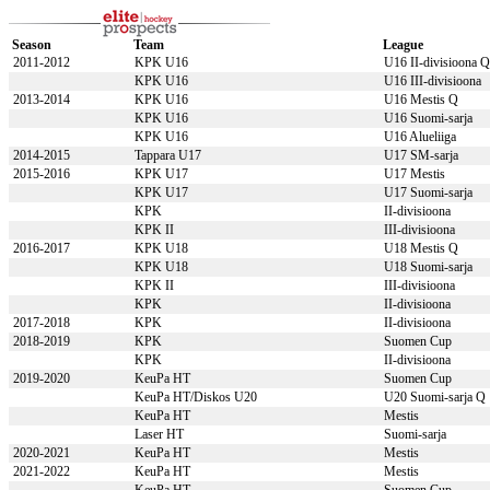
Season
Team
League
2011-2012
KPK U16
U16 II-divisioona Q
KPK U16
U16 III-divisioona
2013-2014
KPK U16
U16 Mestis Q
KPK U16
U16 Suomi-sarja
KPK U16
U16 Alueliiga
2014-2015
Tappara U17
U17 SM-sarja
2015-2016
KPK U17
U17 Mestis
KPK U17
U17 Suomi-sarja
KPK
II-divisioona
KPK II
III-divisioona
2016-2017
KPK U18
U18 Mestis Q
KPK U18
U18 Suomi-sarja
KPK II
III-divisioona
KPK
II-divisioona
2017-2018
KPK
II-divisioona
2018-2019
KPK
Suomen Cup
KPK
II-divisioona
2019-2020
KeuPa HT
Suomen Cup
KeuPa HT/Diskos U20
U20 Suomi-sarja Q
KeuPa HT
Mestis
Laser HT
Suomi-sarja
2020-2021
KeuPa HT
Mestis
2021-2022
KeuPa HT
Mestis